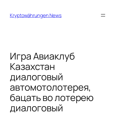
Skip
to
Kryptowährungen News
content
Игра Авиаклуб
Казахстан
диалоговый
автомотолотерея,
бацать во лотерею
диалоговый