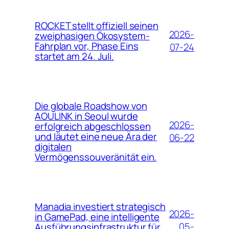
ROCKET stellt offiziell seinen
2026-
zweiphasigen Ökosystem-
Fahrplan vor, Phase Eins
07-24
startet am 24. Juli.
Die globale Roadshow von
AOULINK in Seoul wurde
2026-
erfolgreich abgeschlossen
und läutet eine neue Ära der
06-22
digitalen
Vermögenssouveränität ein.
Manadia investiert strategisch
2026-
in GamePad, eine intelligente
05-
Ausführungsinfrastruktur für