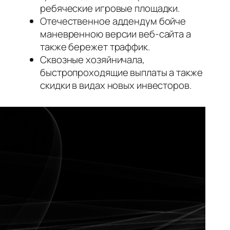
ребяческие игровые площадки.
Отечественное аддендум бойче
маневренною версии веб-сайта а
также бережет траффик.
Сквозные хозяйничала,
быстропроходящие выплаты а также
скидки в видах новых инвесторов.