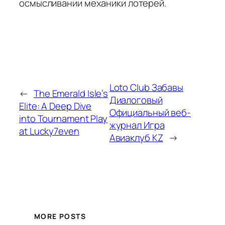
осмысливании механики лотерей.
Loto Club Забавы
←
The Emerald Isle’s
Диалоговый
Elite: A Deep Dive
Официальный веб-
into Tournament Play
журнал Игра
at Lucky7even
Авиаклуб KZ
→
MORE POSTS