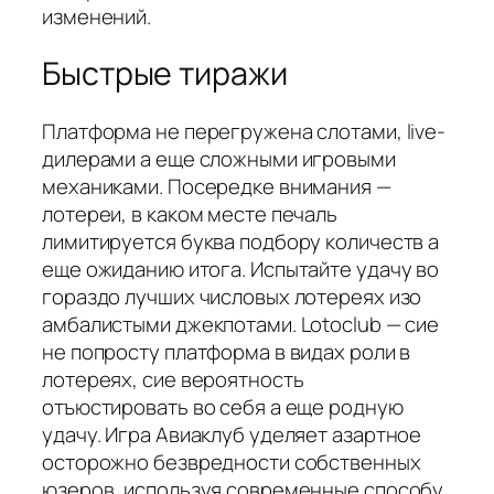
изменений.
Быстрые тиражи
Платформа не перегружена слотами, live-
дилерами а еще сложными игровыми
механиками. Посередке внимания —
лотереи, в каком месте печаль
лимитируется буква подбору количеств а
еще ожиданию итога. Испытайте удачу во
гораздо лучших числовых лотереях изо
амбалистыми джекпотами. Lotoclub — сие
не попросту платформа в видах роли в
лотереях, сие вероятность
отъюстировать во себя а еще родную
удачу. Игра Авиаклуб уделяет азартное
осторожно безвредности собственных
юзеров, используя современные способу