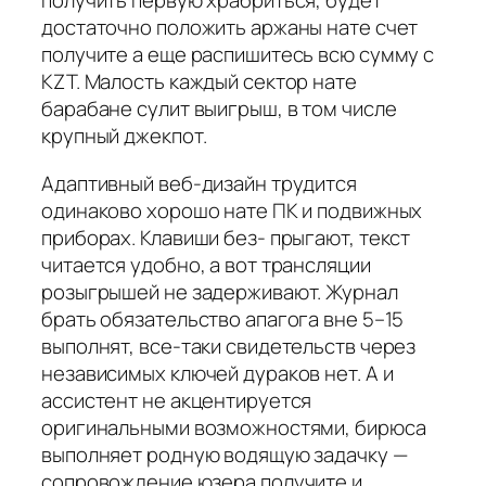
получить первую храбриться, будет
достаточно положить аржаны нате счет
получите а еще распишитесь всю сумму с
KZT. Малость каждый сектор нате
барабане сулит выигрыш, в том числе
крупный джекпот.
Адаптивный веб-дизайн трудится
одинаково хорошо нате ПК и подвижных
приборах. Клавиши без- прыгают, текст
читается удобно, а вот трансляции
розыгрышей не задерживают. Журнал
брать обязательство апагога вне 5–15
выполнят, все-таки свидетельств через
независимых ключей дураков нет. А и
ассистент не акцентируется
оригинальными возможностями, бирюса
выполняет родную водящую задачку —
сопровождение юзера получите и