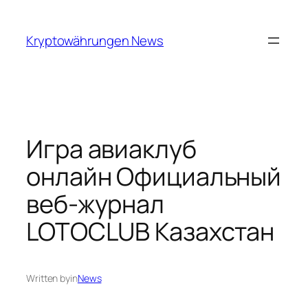
Skip
to
Kryptowährungen News
content
Игра авиаклуб
онлайн Официальный
веб-журнал
LOTOCLUB Казахстан
Written by
in
News