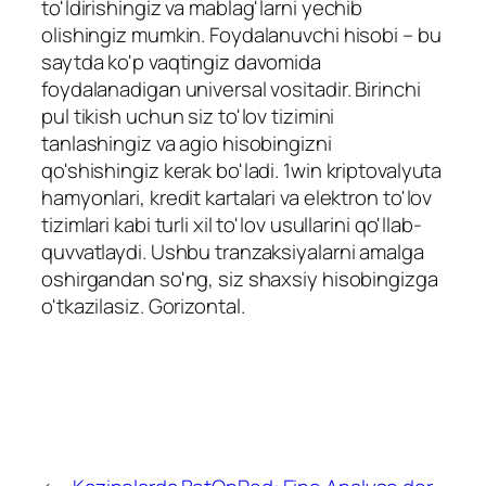
to'ldirishingiz va mablag'larni yechib
olishingiz mumkin. Foydalanuvchi hisobi – bu
saytda ko'p vaqtingiz davomida
foydalanadigan universal vositadir. Birinchi
pul tikish uchun siz to'lov tizimini
tanlashingiz va agio hisobingizni
qo'shishingiz kerak bo'ladi. 1win kriptovalyuta
hamyonlari, kredit kartalari va elektron to'lov
tizimlari kabi turli xil to'lov usullarini qo'llab-
quvvatlaydi. Ushbu tranzaksiyalarni amalga
oshirgandan so'ng, siz shaxsiy hisobingizga
o'tkazilasiz. Gorizontal.