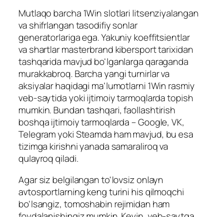
Mutlaqo barcha 1Win slotlari litsenziyalangan
va shifrlangan tasodifiy sonlar
generatorlariga ega. Yakuniy koeffitsientlar
va shartlar masterbrand kibersport tarixidan
tashqarida mavjud bo'lganlarga qaraganda
murakkabroq. Barcha yangi turnirlar va
aksiyalar haqidagi ma'lumotlarni 1Win rasmiy
veb-saytida yoki ijtimoiy tarmoqlarda topish
mumkin. Bundan tashqari, faollashtirish
boshqa ijtimoiy tarmoqlarda – Google, VK,
Telegram yoki Steamda ham mavjud, bu esa
tizimga kirishni yanada samaraliroq va
qulayroq qiladi.
Agar siz belgilangan to'lovsiz onlayn
avtosportlarning keng turini his qilmoqchi
bo'lsangiz, tomoshabin rejimidan ham
foydalanishingiz mumkin. Keyin, veb-saytga