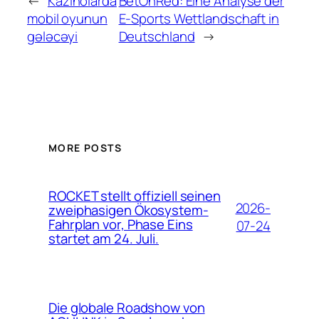
←
Kazinolarda
BetOnRed: Eine Analyse der
mobil oyunun
E-Sports Wettlandschaft in
gələcəyi
Deutschland
→
MORE POSTS
ROCKET stellt offiziell seinen
2026-
zweiphasigen Ökosystem-
Fahrplan vor, Phase Eins
07-24
startet am 24. Juli.
Die globale Roadshow von