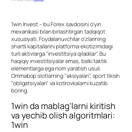
1win Invest – bu Forex savdosini o'yin
mexanikasi bilan birlashtirgan tadqiqot
xususiyati. Foydalanuvchilar o'zlarining
shartli kapitallarini platforma ekotizimidagi
turli aktivlarga "investitsiya qiladilar". Bu
haqiqiy investitsiyalar emas, balki taktik
elementlarga ega nom yaratish usuli.
Ommabop slotlarning "aksiyalari", sport tikish
"obligatsiyalari" va kotirovkalarni kuzatib
boring.
1win da mablag'larni kiritish
va yechib olish algoritmlari:
1win