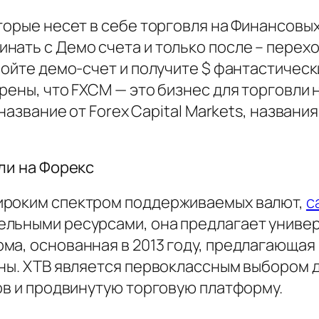
торые несет в себе торговля на Финансовы
ать с Демо счета и только после – переход
ройте демо-счет и получите $ фантастическ
рены, что FXCM — это бизнес для торговли 
 название от Forex Capital Markets, названи
ли на Форекс
ироким спектром поддерживаемых валют,
с
льными ресурсами, она предлагает универс
ма, основанная в 2013 году, предлагающая
оны. XTB является первоклассным выбором 
ов и продвинутую торговую платформу.