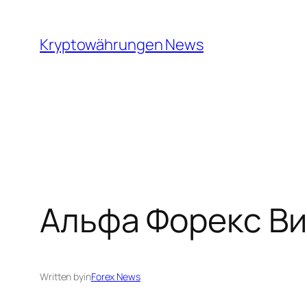
Skip
to
Kryptowährungen News
content
Альфа Форекс В
Written by
in
Forex News