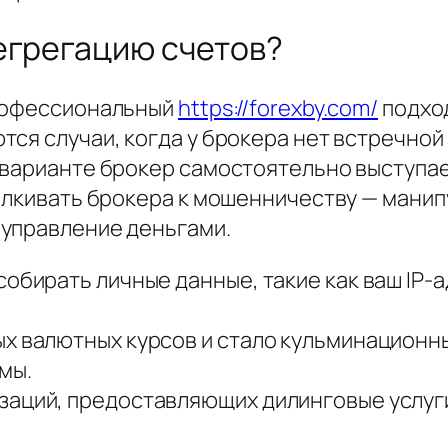
егрегацию счетов?
профессиональный
https://forexby.com/
подход
ся случаи, когда у брокера нет встречной 
 варианте брокер самостоятельно выступа
талкивать брокера к мошенничеству — мани
 управление деньгами.
собирать личные данные, такие как ваш IP-
ых валютных курсов и стало кульминационн
мы.
заций, предоставляющих дилинговые услуг