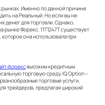
х рынках. Именно по данной причине
ить на Реальный. Но если вы не
их денег для торговли. Однако,
на рынке Форекс. 1ТП247Т существует
я, которое она использовала при
айт форекс
высоким кредитным
альную торговую среду. IQ Option –
 разнообразные торговые услуги,
для трейдеров, предлагая широкий