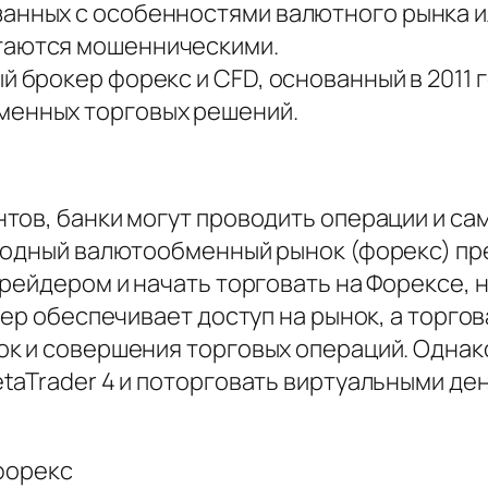
занных с особенностями валютного рынка 
таются мошенническими.
ый брокер форекс и CFD, основанный в 201
менных торговых решений.
тов, банки могут проводить операции и са
родный валютообменный рынок (форекс) пр
рейдером и начать торговать на Форексе, 
кер обеспечивает доступ на рынок, а торг
к и совершения торговых операций. Однак
aTrader 4 и поторговать виртуальными ден