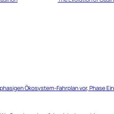
iphasigen Ökosystem-Fahrplan vor, Phase Eins