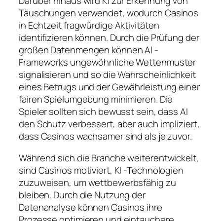
Darüber hinaus wird KI zur Erkennung von
Täuschungen verwendet, wodurch Casinos
in Echtzeit fragwürdige Aktivitäten
identifizieren können. Durch die Prüfung der
großen Datenmengen können AI -
Frameworks ungewöhnliche Wettenmuster
signalisieren und so die Wahrscheinlichkeit
eines Betrugs und der Gewährleistung einer
fairen Spielumgebung minimieren. Die
Spieler sollten sich bewusst sein, dass AI
den Schutz verbessert, aber auch impliziert,
dass Casinos wachsamer sind als je zuvor.
Während sich die Branche weiterentwickelt,
sind Casinos motiviert, KI -Technologien
zuzuweisen, um wettbewerbsfähig zu
bleiben. Durch die Nutzung der
Datenanalyse können Casinos ihre
Prozesse optimieren und eintauchere