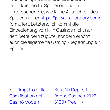
Interaktionen für Spieler erzeugen.
Untersuchen Sie, wie KI die Aussichten des
Spielens unter
https://jeevanlaboratory.com/
formuliert. Letztendlich kommt die
Einbeziehung von KI in Casinos nicht nur
den Betreibern zugute, sondern erhöht
auch die allgemeine Gaming -Begegnung für
Spieler.
←
L’Impatto della
Best No Deposit
Gamification nei
Bonus Casinos 2026
Casinò Moderni
$100+ Free
→