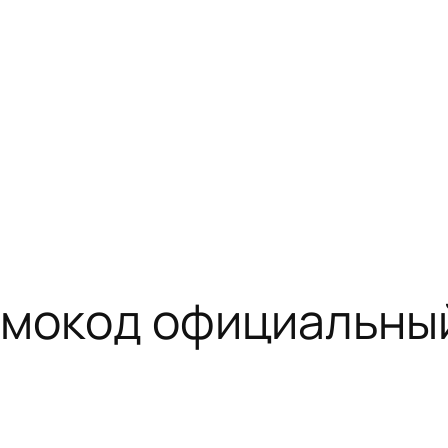
омокод официальны