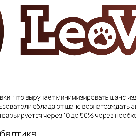
авки, что выручает минимизировать шанс из
ьзователи обладают шанс вознаграждать а
 варьируется через 10 до 50% через необх
балтика