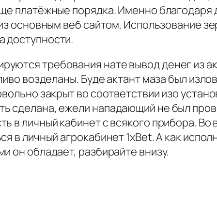
еще платёжные порядка. Именно благодаря
из основным веб сайтом. Использование зер
а доступности.
уются требования нате вывод денег из ак
ливо возделаны. Буде актант маза был изло
овольно закрыт во соответствии изо устан
ь сделана, ежели нападающий не был пров
ть в личный кабинет с всякого прибора. В
ся в личный агрокабинет 1xBet. А как испо
и он обладает, разбирайте внизу.