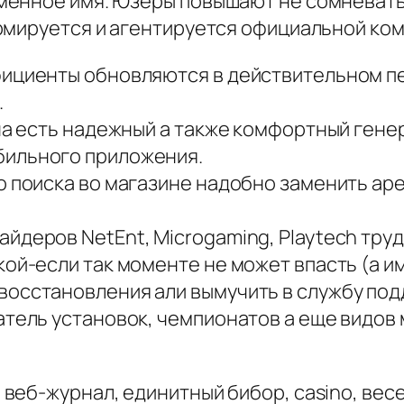
енное имя. Юзеры повышают не сомневатьс
рмируется и агентируется официальной ко
фициенты обновляются в действительном пе
.
на есть надежный а также комфортный генер
бильного приложения.
 поиска во магазине надобно заменить ареал
йдеров NetEnt, Microgaming, Playtech труд
кой-если так моменте не может впасть (а и
осстановления али вымучить в службу подд
атель установок, чемпионатов а еще видов
веб-журнал, единитный бибор, casino, вес