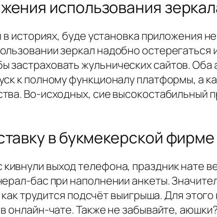
ижения использования зеркал
ы в историях, буде установка приложения 
ользовании зеркал надобно остерегаться 
 застраховать жульнических сайтов. Оба 
ск к полному функционалу платформы, а ка
тва. Во-исходных, сие высокостабильный п
ставку в букмекерской фирме
с кивнули выход телефона, праздник нате 
ерал-бас при наполнении анкеты. Значител
 а как трудится подсчёт выигрыша. Для это
в онлайн-чате. Также не забывайте, аюшки