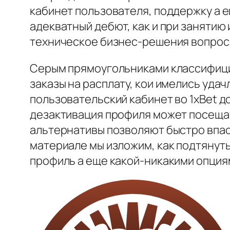
кабинет пользователя, поддержку а 
адекватный дебют, как и при занятию 
техническое бизнес-решения вопрос
Серым прямоугольниками классифицир
заказы на расплату, кои имелись удач
пользовательский кабинет во 1xBet д
дезактивация профиля может посещат
альтернативы позволяют быстро впас
материале мы изложим, как подтянуть
профиль а еще какой-никакими опциям