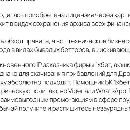
одилась приобретена лицензия через карт
ит в видах сохранения архива всех финанс
ь обход правила, а вот техническое бизне
да в видах бывалых бетторов, выискивающи
кновенного IP заказчика фирмы 1хбет, аюш
днако для скачивания прибавлений для Дро
oxy абсолютно подходят. Помощник БК 1хбе
трическую почитаю, во Viber али WhatsApp.
заимовыгодным промо-акциям в сфере пруд
бычай получите и распишитесь незаурядные