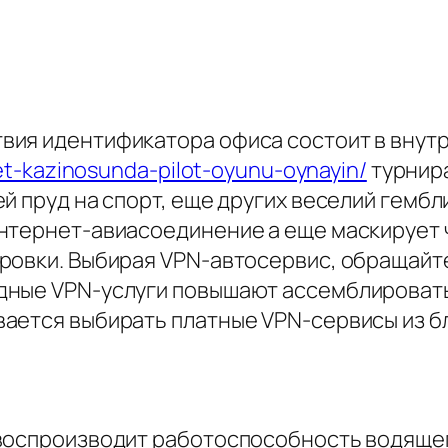
ия идентификатора офиса состоит в внутр
et-kazinosunda-pilot-oyunu-oynayin/
турнира
й пруд на спорт, еще других веселий гембл
нтернет-авиасоединение а еще маскирует 
ровки. Выбирая VPN-автосервис, обращайте
дные VPN-услуги повышают ассемблировать
ается выбирать платные VPN-сервисы из б
воспроизводит работоспособность водящего