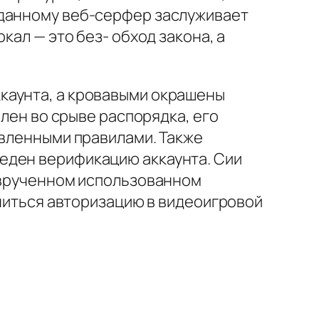
 данному веб-серфер заслуживает
кал — это без- обход закона, а
каунта, а кровавыми окрашены
влен во срыве распорядка, его
овленными правилами. Также
еден верификацию аккаунта. Сии
о врученном использованном
лниться авторизацию в видеоигровой