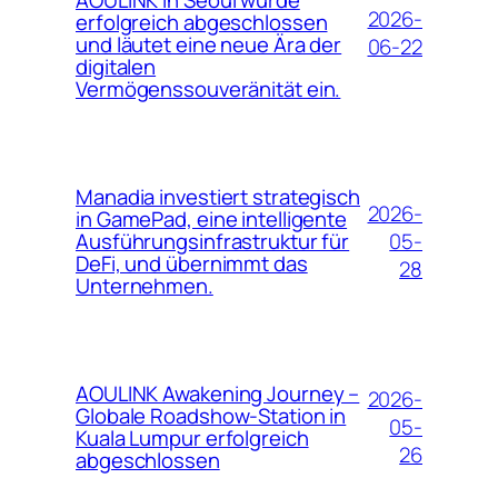
AOULINK in Seoul wurde
2026-
erfolgreich abgeschlossen
und läutet eine neue Ära der
06-22
digitalen
Vermögenssouveränität ein.
Manadia investiert strategisch
2026-
in GamePad, eine intelligente
05-
Ausführungsinfrastruktur für
DeFi, und übernimmt das
28
Unternehmen.
AOULINK Awakening Journey –
2026-
Globale Roadshow-Station in
05-
Kuala Lumpur erfolgreich
26
abgeschlossen