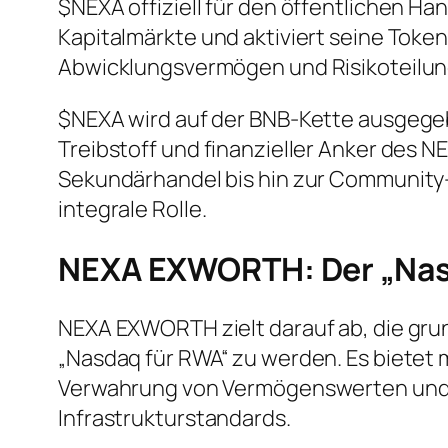
$NEXA offiziell für den öffentlichen Ha
Kapitalmärkte und aktiviert seine Toke
Abwicklungsvermögen und Risikoteilun
$NEXA wird auf der BNB-Kette ausgegebe
Treibstoff und finanzieller Anker de
Sekundärhandel bis hin zur Community
integrale Rolle.
NEXA EXWORTH: Der „Nas
NEXA EXWORTH zielt darauf ab, die grun
„Nasdaq für RWA“ zu werden. Es bietet 
Verwahrung von Vermögenswerten und e
Infrastrukturstandards.