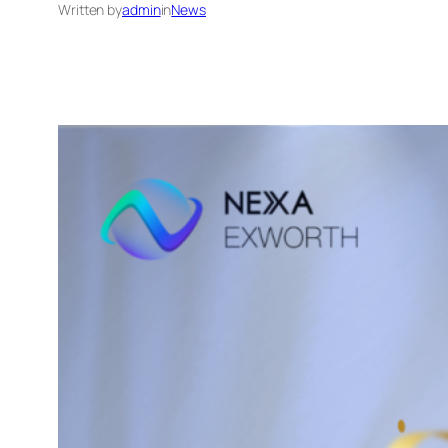
Written by
admin
in
News