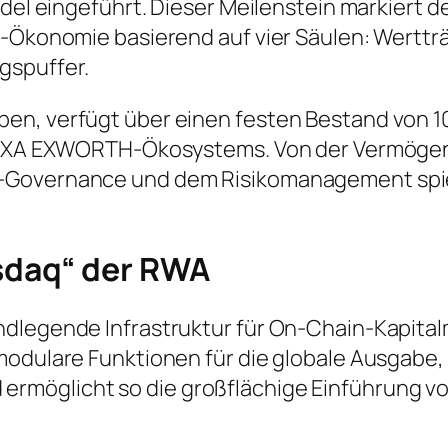
ndel eingeführt. Dieser Meilenstein markiert d
n-Ökonomie basierend auf vier Säulen: Werttr
gspuffer.
n, verfügt über einen festen Bestand von 10
s NEXA EXWORTH-Ökosystems. Von der Vermögen
-Governance und dem Risikomanagement spiel
daq“ der RWA
dlegende Infrastruktur für On-Chain-Kapitalm
modulare Funktionen für die globale Ausgabe
rmöglicht so die großflächige Einführung vo