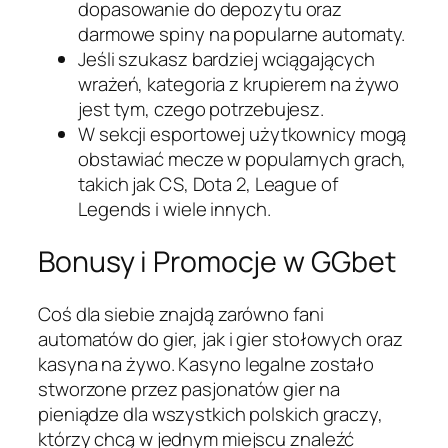
dopasowanie do depozytu oraz
darmowe spiny na popularne automaty.
Jeśli szukasz bardziej wciągających
wrażeń, kategoria z krupierem na żywo
jest tym, czego potrzebujesz.
W sekcji esportowej użytkownicy mogą
obstawiać mecze w popularnych grach,
takich jak CS, Dota 2, League of
Legends i wiele innych.
Bonusy i Promocje w GGbet
Coś dla siebie znajdą zarówno fani
automatów do gier, jak i gier stołowych oraz
kasyna na żywo. Kasyno legalne zostało
stworzone przez pasjonatów gier na
pieniądze dla wszystkich polskich graczy,
którzy chcą w jednym miejscu znaleźć