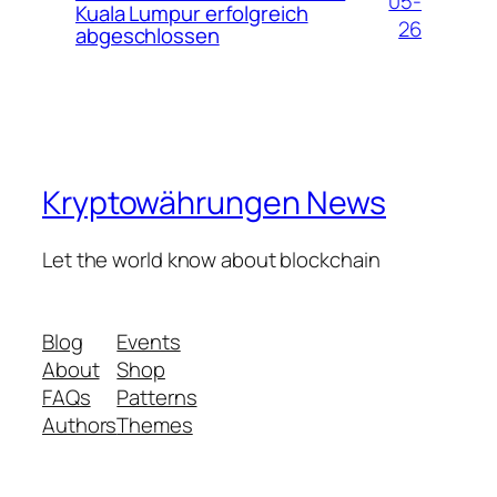
05-
Kuala Lumpur erfolgreich
26
abgeschlossen
Kryptowährungen News
Let the world know about blockchain
Blog
Events
About
Shop
FAQs
Patterns
Authors
Themes