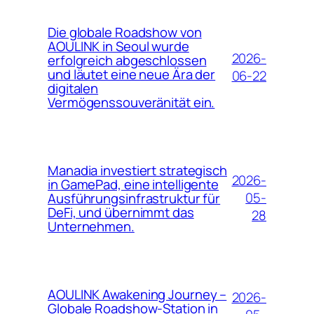
Die globale Roadshow von
AOULINK in Seoul wurde
2026-
erfolgreich abgeschlossen
und läutet eine neue Ära der
06-22
digitalen
Vermögenssouveränität ein.
Manadia investiert strategisch
2026-
in GamePad, eine intelligente
05-
Ausführungsinfrastruktur für
DeFi, und übernimmt das
28
Unternehmen.
AOULINK Awakening Journey –
2026-
Globale Roadshow-Station in