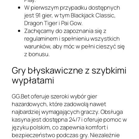
W pierwszym przypadku dostępnych
jest 91 gier, w tym Blackjack Classic,
Dragon Tiger i Pai Gow.
Zachęcamy do zapoznania się z
regulaminem i spełnieniu wszystkich
warunków, aby móc w pełni cieszyć się
z bonusu.
Gry błyskawiczne z szybkimi
wypłatami
GG.Bet oferuje szeroki wybór gier
hazardowych, które zadowolą nawet
najbardziej wymagających graczy. Obsługa
kasyna jest dostępna 24/7 i oferuje pomoc w
języku polskim, co zapewnia komfort i
bezpieczeństwo podczas gry. Niezależnie