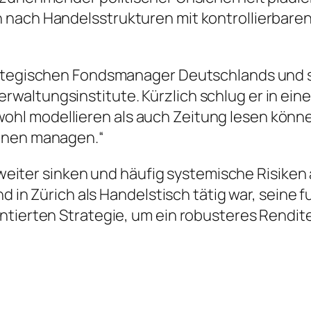
 nach Handelsstrukturen mit kontrollierbaren
rategischen Fondsmanager Deutschlands und se
altungsinstitute. Kürzlich schlug er in ein
l modellieren als auch Zeitung lesen können;
ionen managen.“
it weiter sinken und häufig systemische Risike
und in Zürich als Handelstisch tätig war, sein
ntierten Strategie, um ein robusteres Rendi