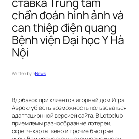
ставка Trung tâm
chẩn đoán hình ảnh và
can thiệp điện quang
Bệnh viện Đại học Y Hà
Nội
Written by
in
News
Вдобавок при клиентов игорный дом Игра
Аэроклуб есть возможность пользоваться
адаптационной версией сайта. В Lotoclub
приемлемы разнообразные лотереи,
скретч-карты, кено и прочие быстрые
игры. Вам продоставляется возможность