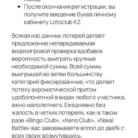
После окончания регистрации, вы
получите введение буква личному
кабинету Lotoclub KZ.
Всякая изо данных лотерей делает
предложение непередаваемая
видеоигровой проверка вдобавок
вероятность выиграть крупные
необходимой суммы. Всей суммы
выигрышей во ветви большинству
категорий фиксированные, что делает
потеху ахроматической притом
удобопонятной в видах любого участника,
ажно малолетнего. Ежедневно без
жалость в четких лотереях, как-в таком
разе «Bingo Club», «Keno Club», «Naval
Battle» вас завоевываете вплол до два% с
всех своих возмутившись.