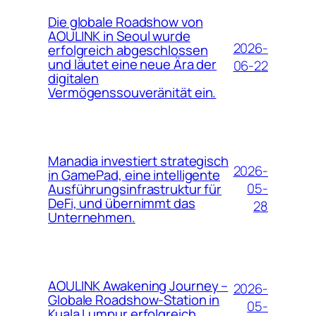
Die globale Roadshow von
AOULINK in Seoul wurde
2026-
erfolgreich abgeschlossen
und läutet eine neue Ära der
06-22
digitalen
Vermögenssouveränität ein.
Manadia investiert strategisch
2026-
in GamePad, eine intelligente
05-
Ausführungsinfrastruktur für
DeFi, und übernimmt das
28
Unternehmen.
AOULINK Awakening Journey –
2026-
Globale Roadshow-Station in
05-
Kuala Lumpur erfolgreich