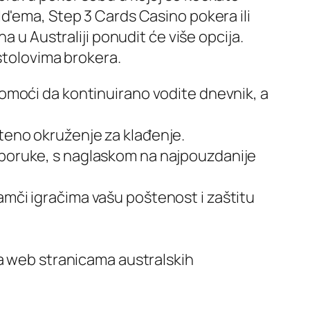
d'ema, Step 3 Cards Casino pokera ili
a u Australiji ponudit će više opcija.
stolovima brokera.
pomoći da kontinuirano vodite dnevnik, a
šteno okruženje za klađenje.
reporuke, s naglaskom na najpouzdanije
amči igračima vašu poštenost i zaštitu
 na web stranicama australskih