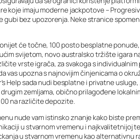
siguravaju da se ograniči korištenje platformi
 igre koje imaju moderne jackpotove – Progresi
 gubi bez upozorenja. Neke stranice spomenut
 donijet će točne, 100 posto besplatne ponud
stućim svijetom, novo australsko tržište igara n
azličite vrste igrača, za svakoga s individualn
e da vas upozna s najnovijim činjenicama o okru
ler's Help sada nudi besplatne i privatne usluge
 u drugim zemljama, obično prilagođene lokaln
00 na različite depozite.
enu nude vam istinsko znanje kako biste premos
nikaciji u stvarnom vremenu i najkvalitetnijoj 
ckanja u stvarnom vremenu kao alternativnu ra