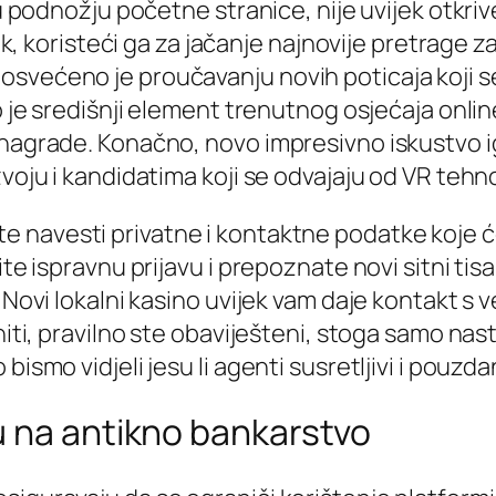
 u podnožju početne stranice, nije uvijek otkri
blik, koristeći ga za jačanje najnovije pretrage
osvećeno je proučavanju novih poticaja koji 
o je središnji element trenutnog osjećaja onlin
e nagrade. Konačno, novo impresivno iskustvo i
zvoju i kandidatima koji se odvajaju od VR tehn
e navesti privatne i kontaktne podatke koje će
ite ispravnu prijavu i prepoznate novi sitni tisa
. Novi lokalni kasino uvijek vam daje kontakt s
eniti, pravilno ste obaviješteni, stoga samo na
ismo vidjeli jesu li agenti susretljivi i pouzdan
u na antikno bankarstvo