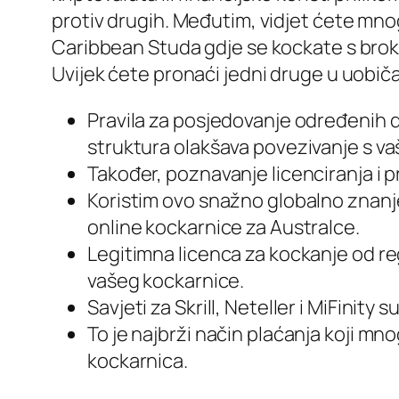
protiv drugih. Međutim, vidjet ćete mno
Caribbean Studa gdje se kockate s brokero
Uvijek ćete pronaći jedni druge u uobiča
Pravila za posjedovanje određenih da
struktura olakšava povezivanje s va
Također, poznavanje licenciranja i 
Koristim ovo snažno globalno znanje
online kockarnice za Australce.
Legitimna licenca za kockanje od re
vašeg kockarnice.
Savjeti za Skrill, Neteller i MiFinity
To je najbrži način plaćanja koji mn
kockarnica.