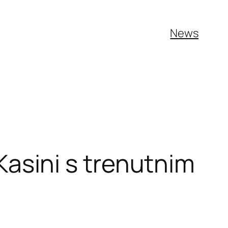
News
 Kasini s trenutnim