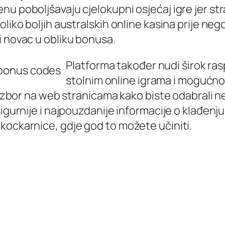
nu poboljšavaju cjelokupni osjećaj igre jer st
liko boljih australskih online kasina prije neg
i novac u obliku bonusa.
Platforma također nudi širok ra
stolnim online igrama i mogućnos
 izbor na web stranicama kako biste odabrali ne
sigurnije i najpouzdanije informacije o klađenj
kockarnice, gdje god to možete učiniti.