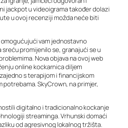
 za igranje, jamčeći odgovoran i
vni jackpot u videoigrama također dolazi
e u ovoj recenziji možda neće biti
e, omogućujući vam jednostavno
a sreću promijenilo se, granajući se u
im problemima. Nova objava na ovoj web
ženju online kockarnica diljem
, zajedno s terapijom i financijskom
im potrebama. SkyCrown, na primjer,
tili digitalno i tradicionalno kockanje
tehnologiji streaminga. Vrhunski domaći
zliku od agresivnog lokalnog tržišta.