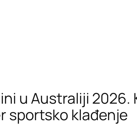
ini u Australiji 2026.
er sportsko klađenje