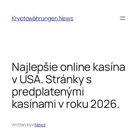
Skip
to
Kryptowährungen News
content
Najlepšie online kasína
v USA. Stránky s
predplatenými
kasínami v roku 2026.
Written by
in
News