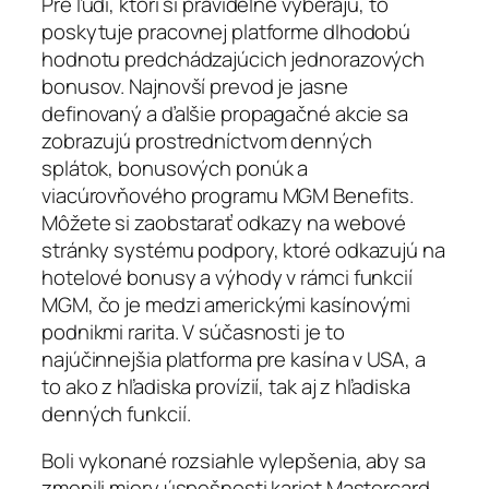
Pre ľudí, ktorí si pravidelne vyberajú, to
poskytuje pracovnej platforme dlhodobú
hodnotu predchádzajúcich jednorazových
bonusov. Najnovší prevod je jasne
definovaný a ďalšie propagačné akcie sa
zobrazujú prostredníctvom denných
splátok, bonusových ponúk a
viacúrovňového programu MGM Benefits.
Môžete si zaobstarať odkazy na webové
stránky systému podpory, ktoré odkazujú na
hotelové bonusy a výhody v rámci funkcií
MGM, čo je medzi americkými kasínovými
podnikmi rarita. V súčasnosti je to
najúčinnejšia platforma pre kasína v USA, a
to ako z hľadiska provízií, tak aj z hľadiska
denných funkcií.
Boli vykonané rozsiahle vylepšenia, aby sa
zmenili miery úspešnosti kariet Mastercard,