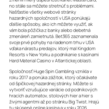
no stále sa môžete stretnúť s problémami.
Našťastie všetky webové stránky
hazardných spoločností v USA ponúkajú
ďalšie spôsoby, ako ich môžete využiť, ak
vám bola pôžička z banky alebo debetná
zmenáreň zamietnutá. Bet365 zaznamenala
svoje prvé pohyby na riadenom trhu v USA
vďaka nárastu predajov, ktorý mal Kingdom
Resorts v New Yorku a podnikanie s kasínami
Hard Material Casino v Atlantickej oblasti.
Spoločnosť Huge Spin Gambling vznikla v
roku 2017 a ponúka zážitok, ktorý očakávate
od špičkovej hazardnej stránky. Môžete si
vytvoriť vzrušujúce variácie od podnikových
hracích automatov, stolových hier a hier s
živými agentmi až po stránku Big Twist. Hrajú
tu skúsené online kasína a v roku 2026