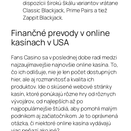
dispozícii širokú škálu variantov vrátane
Classic Blackjack, Prime Pairs a tiež
Zappit Blackjack.
Finančné prevody v online
kasínach v USA
Fans Casino sa v poslednej dobe radí medzi
najzaujímavejšie najnovšie online kasína. To,
čo ich odlišuje, nie je len počet dostupných
hier, ale aj rozmanitosť a kvalita ich
produktov. Ide o skúsené webové stránky
kasín, ktoré ponúkajú rôzne hry od rôznych
vývojárov, od najlepších až po
najpopulárnejšie štúdiá, aby pomohli malým
podnikom aj začiatočníkom. Je to oprávnená
otázka, či niektoré online kasína vydávajú
viac peňazí ako iné?