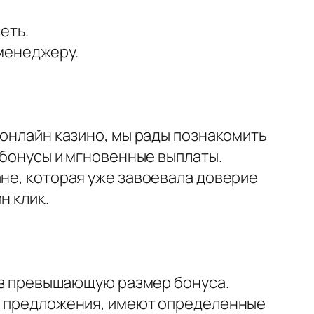
еть.
менеджеру.
 онлайн казино, мы рады познакомить
е бонусы и мгновенные выплаты.
ане, которая уже завоевала доверие
н клик.
раз превышающую размер бонуса.
ые предложения, имеют определенные