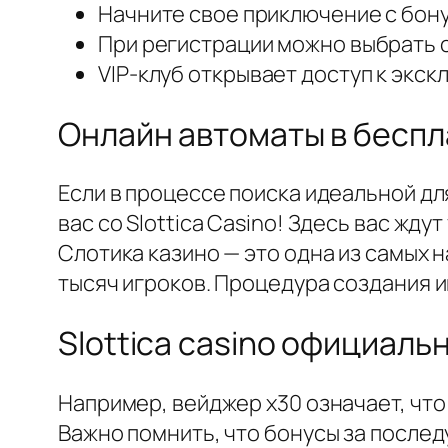
Начните свое приключение с бону
При регистрации можно выбрать сп
VIP-клуб открывает доступ к эк
Онлайн автоматы в бесп
Если в процессе поиска идеальной дл
вас со Slottica Casino! Здесь вас ж
Слотика казино — это одна из самых 
тысяч игроков. Процедура создания и
Slottica casino официаль
Например, вейджер х30 означает, что
Важно помнить, что бонусы за после