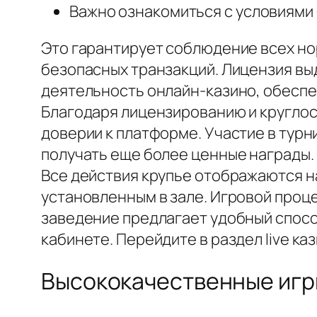
Важно ознакомиться с условиями б
Это гарантирует соблюдение всех но
безопасных транзакций. Лицензия выд
деятельность онлайн-казино, обесп
Благодаря лицензированию и круглос
доверии к платформе. Участие в турн
получать еще более ценные награды.
Все действия крупье отображаются н
установленным в зале. Игровой проце
заведение предлагает удобный способ
кабинете. Перейдите в раздел live ка
Высококачественные игр