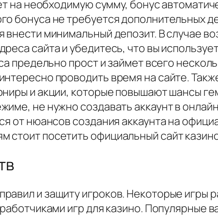
чет на необходимую сумму, бонус автоматиче
го бонуса не требуется дополнительных де
я внести минимальный депозит. В случае в
реса сайта и убедитесь, что вы использует
ca предельно прост и займет всего несколь
интересно проводить время на сайте. Такж
рниры и акции, которые повышают шансы ге
жиме, не нужно создавать аккаунт в онлайн
ся от нюансов создания аккаунта на офици
 стоит посетить официальный сайт казино
тв
авил и защиту игроков. Некоторые игры ра
зработчиками игр для казино. Популярные 