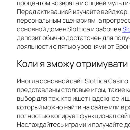
процентом возврата и опцией мульти-
Перед активацией изучайте вейджер,
персональным сценариям, а прогресс
основной домен Slottica и рабочее
Sl
депозит обычно достаточен для полу
лояльности с пятью уровнями от Бро
Коли я зможу отримувати 
Иногда основной сайт Slottica Casin
представлены столовые игры, такие ка
выбор для тех, кто ищет надежное и 
который можно найти на сайте или в р
полностью копирует функционал сайт
Наслаждайтесь играми и получайте до