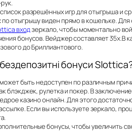
рук.
 список разрешённых игр для отыгрыша и с
 по отыгрышу виден прямо в кошельке. Для
ottica вход
зеркало, чтобы моментально вой
чения бонусов. Вейджер составляет 35x.В 
нзового до Бриллиантового.
бездепозитні бонуси Slottica
o может быть недоступен по различным прич
к блэкджек, рулетка и покер. В заключение,
щедрое казино онлайн. Для этого достаточно
ассылке. Если вы используете зеркало, про
а.
полнительные бонусы, чтобы увеличить сво