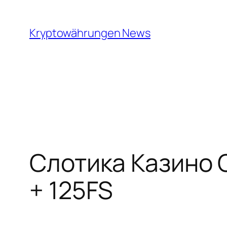
Skip
to
Kryptowährungen News
content
Слотика Казино 
+ 125FS