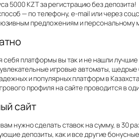
са 5000 KZT за регистрацию без депозита!
особ — по телефону, e-mail или через соцс
склюзивным предложениям и персональному 
латно
я себя платформы вы так и не нашли лучшие
дут увлекательные игровые автоматы, щедры
надежных и популярных платформ в Казахст
грового профиля на сайте проводится в оди
ный сайт
 вам нужно сделать ставок на сумму, в 30 
дующие депозиты, как и все другие бонусн