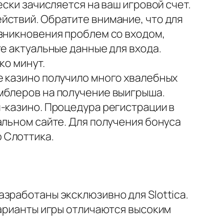
ски зачисляется на ваш игровой счет.
йствий. Обратите внимание, что для
озникновения проблем со входом,
е актуальные данные для входа.
ко минут.
е казино получило много хвалебных
мблеров на получение выигрыша.
-казино. Процедура регистрации в
альном сайте. Для получения бонуса
 Слоттика.
зработаны эксклюзивно для Slottica.
варианты игры отличаются высоким