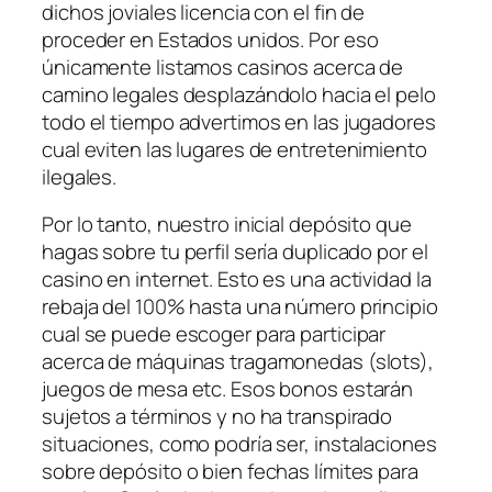
dichos joviales licencia con el fin de
proceder en Estados unidos. Por eso
únicamente listamos casinos acerca de
camino legales desplazándolo hacia el pelo
todo el tiempo advertimos en las jugadores
cual eviten las lugares de entretenimiento
ilegales.
Por lo tanto, nuestro inicial depósito que
hagas sobre tu perfil sería duplicado por el
casino en internet. Esto es una actividad la
rebaja del 100% hasta una número principio
cual se puede escoger para participar
acerca de máquinas tragamonedas (slots),
juegos de mesa etc. Esos bonos estarán
sujetos a términos y no ha transpirado
situaciones, como podrí­a ser, instalaciones
sobre depósito o bien fechas límites para