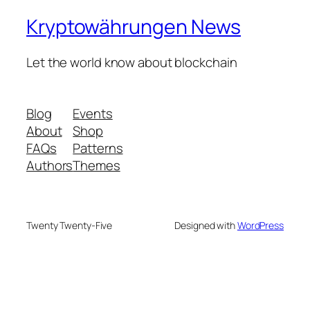
Kryptowährungen News
Let the world know about blockchain
Blog
Events
About
Shop
FAQs
Patterns
Authors
Themes
Twenty Twenty-Five
Designed with
WordPress