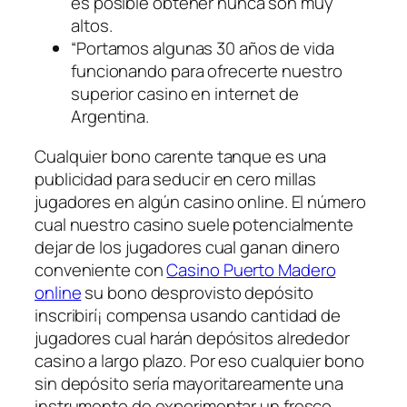
es posible obtener nunca son muy
altos.
“Portamos algunas 30 años de vida
funcionando para ofrecerte nuestro
superior casino en internet de
Argentina.
Cualquier bono carente tanque es una
publicidad para seducir en cero millas
jugadores en algún casino online. El número
cual nuestro casino suele potencialmente
dejar de los jugadores cual ganan dinero
conveniente con
Casino Puerto Madero
online
su bono desprovisto depósito
inscribirí¡ compensa usando cantidad de
jugadores cual harán depósitos alrededor
casino a largo plazo. Por eso cualquier bono
sin depósito serí­a mayoritareamente una
instrumento de experimentar un fresco