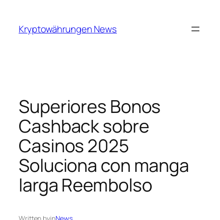
Skip
to
Kryptowährungen News
content
Superiores Bonos
Cashback sobre
Casinos 2025
Soluciona con manga
larga Reembolso
Written by
in
News