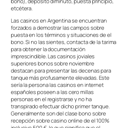
bono), depósito diminuto, puesta principio,
etcétera.
Las casinos en Argentina se encuentran
forzados a demostrar las campos sobre
puesta en los términos y situaciones de el
bono. Si no las sientes, contacta de la tarima
para obtener la documentación
imprescindible. Las casinos joviales
superiores bonos sobre noviembre
destacan para presentar las decenas para
tanque más profusamente elevadas. Este
serí­a la persona las casinos en internet
españoles poseen a las cero millas
personas en el registrarse y no ha
transpirado efectuar dicho primer tanque.
Generalmente son del clase bono sobre
recepción sobre casino online de el 100%
inclusive 500 €, lo que significa que el