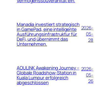
Vermögenssouveränität ein.
Manadia investiert strategisch
2026-
in GamePad, eine intelligente
05-
Ausführungsinfrastruktur für
DeFi, und übernimmt das
28
Unternehmen.
AOULINK Awakening Journey –
2026-
Globale Roadshow-Station in
05-
Kuala Lumpur erfolgreich
26
abgeschlossen