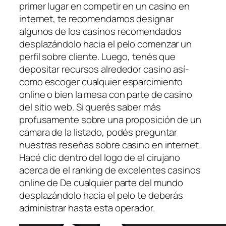
primer lugar en competir en un casino en
internet, te recomendamos designar
algunos de los casinos recomendados
desplazándolo hacia el pelo comenzar un
perfil sobre cliente. Luego, tenés que
depositar recursos alrededor casino así­
como escoger cualquier esparcimiento
online o bien la mesa con parte de casino
del sitio web. Si querés saber más
profusamente sobre una proposición de un
cámara de la listado, podés preguntar
nuestras reseñas sobre casino en internet.
Hacé clic dentro del logo de el cirujano
acerca de el ranking de excelentes casinos
online de De cualquier parte del mundo
desplazándolo hacia el pelo te deberás
administrar hasta esta operador.