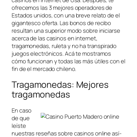
ofrecemos las 3 mejores operadores de
Estados unidos, con una breve relato de el
gigantesco oferta. Las bonos de recibo
resultan una superior modo sobre iniciarse
acerca de las casinos en internet,
tragamonedas, ruleta y no ha transpirado
juegos electrónicos. Acá te mostramos
cómo funcionan y todas las más útiles con el
fin de el mercado chileno.
Tragamonedas: Mejores
tragamonedas
En caso
de que
leíste
nuestras reseñas sobre casinos online así­