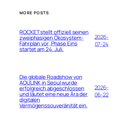
MORE POSTS
ROCKET stellt offiziell seinen
2026-
zweiphasigen Ökosystem-
Fahrplan vor, Phase Eins
07-24
startet am 24. Juli.
Die globale Roadshow von
AOULINK in Seoul wurde
2026-
erfolgreich abgeschlossen
und läutet eine neue Ära der
06-22
digitalen
Vermögenssouveränität ein.