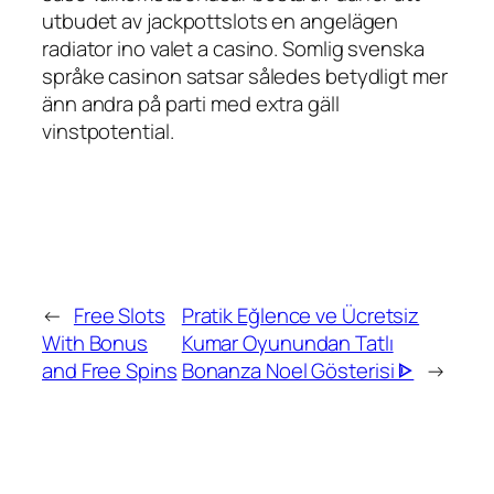
utbudet av jackpottslots en angelägen
radiator ino valet a casino. Somlig svenska
språke casinon satsar således betydligt mer
änn andra på parti med extra gäll
vinstpotential.
←
Free Slots
Pratik Eğlence ve Ücretsiz
With Bonus
Kumar Oyunundan Tatlı
and Free Spins
Bonanza Noel Gösterisi ᐈ
→