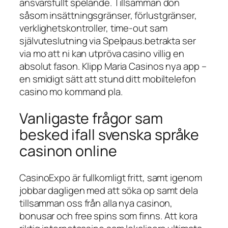
ansvarsfullt spelande. Tillsamman don
såsom insättningsgränser, förlustgränser,
verklighetskontroller, time-out sam
självuteslutning via Spelpaus.betrakta ser
via mo att ni kan utpröva casino villig en
absolut fason. Klipp Maria Casinos nya app –
en smidigt sätt att stund ditt mobiltelefon
casino mo kommand pla.
Vanligaste frågor sam
besked ifall svenska språke
casinon online
CasinoExpo är fullkomligt fritt, samt igenom
jobbar dagligen med att söka op samt dela
tillsamman oss från alla nya casinon,
bonusar och free spins som finns. Att kora