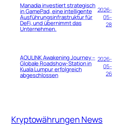
Manadia investiert strategisch
2026-
in GamePad, eine intelligente
05-
Ausführungsinfrastruktur für
DeFi, und übernimmt das
28
Unternehmen.
AOULINK Awakening Journey –
2026-
Globale Roadshow-Station in
05-
Kuala Lumpur erfolgreich
26
abgeschlossen
Kryptowährungen News