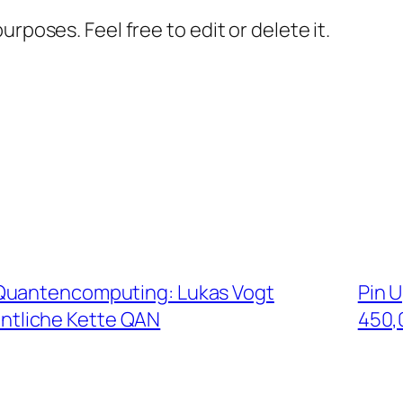
rposes. Feel free to edit or delete it.
 Quantencomputing: Lukas Vogt
Pin U
entliche Kette QAN
450,