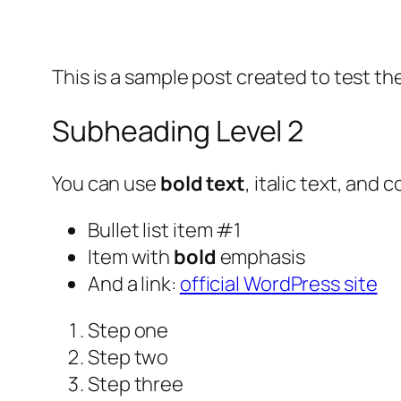
This is a sample post created to test t
Subheading Level 2
You can use
bold text
,
italic text
, and 
Bullet list item #1
Item with
bold
emphasis
And a link:
official WordPress site
Step one
Step two
Step three