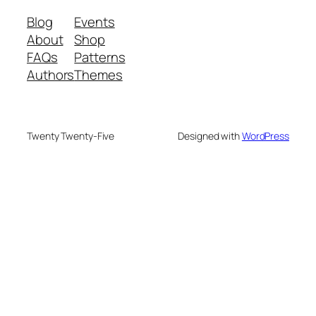
Blog
Events
About
Shop
FAQs
Patterns
Authors
Themes
Twenty Twenty-Five
Designed with
WordPress