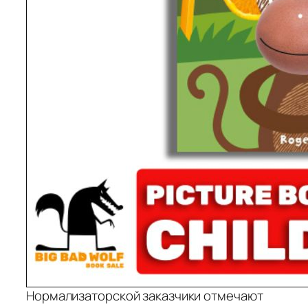
Нормализаторской заказчики отмечают