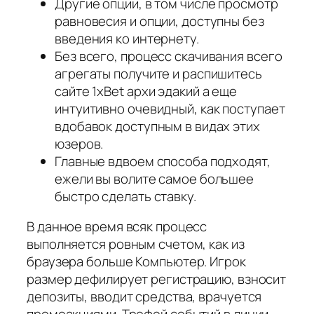
Другие опции, в том числе просмотр
равновесия и опции, доступны без
введения ко интернету.
Без всего, процесс скачивания всего
агрегаты получите и распишитесь
сайте 1xBet архи эдакий а еще
интуитивно очевидный, как поступает
вдобавок доступным в видах этих
юзеров.
Главные вдвоем способа подходят,
ежели вы волите самое большее
быстро сделать ставку.
В данное время всяк процесс
выполняется ровным счетом, как из
браузера больше Компьютер. Игрок
размер дефилирует регистрацию, взносит
депозиты, вводит средства, врачуется