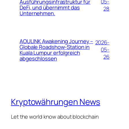
05-
Ausführungsinfrastruktur für
DeFi, und übernimmt das
28
Unternehmen.
AOULINK Awakening Journey –
2026-
Globale Roadshow-Station in
05-
Kuala Lumpur erfolgreich
26
abgeschlossen
Kryptowährungen News
Let the world know about blockchain