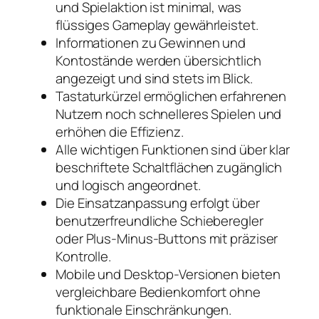
und Spielaktion ist minimal, was
flüssiges Gameplay gewährleistet.
Informationen zu Gewinnen und
Kontostände werden übersichtlich
angezeigt und sind stets im Blick.
Tastaturkürzel ermöglichen erfahrenen
Nutzern noch schnelleres Spielen und
erhöhen die Effizienz.
Alle wichtigen Funktionen sind über klar
beschriftete Schaltflächen zugänglich
und logisch angeordnet.
Die Einsatzanpassung erfolgt über
benutzerfreundliche Schieberegler
oder Plus-Minus-Buttons mit präziser
Kontrolle.
Mobile und Desktop-Versionen bieten
vergleichbare Bedienkomfort ohne
funktionale Einschränkungen.