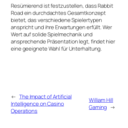
Resümierend ist festzustellen, dass Rabbit
Road ein durchdachtes Gesamtkonzept
bietet, das verschiedene Spielertypen
anspricht und ihre Erwartungen erfüllt. Wer
Wert auf solide Spielmechanik und
ansprechende Präsentation legt, findet hier
eine geeignete Wahl für Unterhaltung.
←
The Impact of Artificial
William Hill
Intelligence on Casino
Gaming
→
Operations