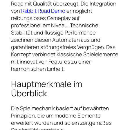
Road mit Qualität überzeugt. Die Integration
von
Rabbit Road Demo
ermöglicht
reibungsloses Gameplay auf
professionellem Niveau. Technische
Stabilität und flüssige Performance
zeichnen diesen Automaten aus und
garantieren störungsfreies Vergnügen. Das
Konzept verbindet klassische Spielelemente
mit innovativen Features zu einer
harmonischen Einheit.
Hauptmerkmale im
Überblick
Die Spielmechanik basiert auf bewährten
Prinzipien, die um moderne Elemente
erweitert wurden und so ein zeitgemäßes