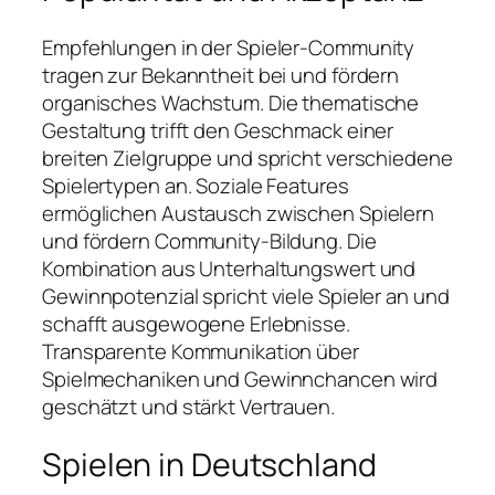
Empfehlungen in der Spieler-Community
tragen zur Bekanntheit bei und fördern
organisches Wachstum. Die thematische
Gestaltung trifft den Geschmack einer
breiten Zielgruppe und spricht verschiedene
Spielertypen an. Soziale Features
ermöglichen Austausch zwischen Spielern
und fördern Community-Bildung. Die
Kombination aus Unterhaltungswert und
Gewinnpotenzial spricht viele Spieler an und
schafft ausgewogene Erlebnisse.
Transparente Kommunikation über
Spielmechaniken und Gewinnchancen wird
geschätzt und stärkt Vertrauen.
Spielen in Deutschland